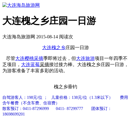
大连槐之乡庄园一日游
大连海岛旅游网 2015-08-14 阅读
次
大连槐之乡
庄园一日游
尽管
大连樱桃采摘
季即将过去，但
大连旅游
项目一年四季不
乏项目，
大连蓝莓
采摘
接过接力棒。大连槐之乡庄园一日游，
为游客准备了丰富多彩的活动。
槐之乡垂钓
自驾游客人：198元/位 ； 儿童价格：138元/位（1.3米以下） 费用
含午餐费（不含车费、住宿费）
散客预订：0411-87296999 0411- 87299777 团体预订：
18698699201