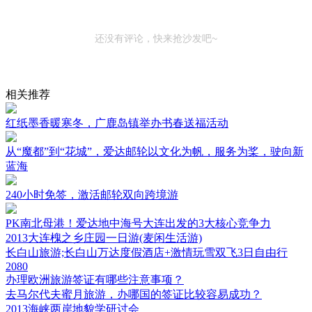
还没有评论，快来抢沙发吧~
相关推荐
红纸墨香暖寒冬，广鹿岛镇举办书春送福活动
从“魔都”到“花城”，爱达邮轮以文化为帆，服务为桨，驶向新
蓝海
240小时免签，激活邮轮双向跨境游
PK南北母港！爱达地中海号大连出发的3大核心竞争力
2013大连槐之乡庄园一日游(麦闲生活游)
长白山旅游;长白山万达度假酒店+激情玩雪双飞3日自由行
2080
办理欧洲旅游签证有哪些注意事项？
去马尔代夫蜜月旅游，办哪国的签证比较容易成功？
2013海峡两岸地貌学研讨会