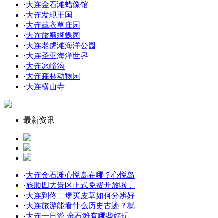
·
大连金石滩蜡像馆
·
大连发现王国
·
大连薰衣草庄园
·
大连旅顺蝴蝶园
·
大连老虎滩海洋公园
·
大连圣亚海洋世界
·
大连冰峪沟
·
大连森林动物园
·
大连横山寺
最新资讯
·
大连金石滩心悦岛在哪？心悦岛
·
旅顺四大景区正式免费开放啦，
·
大连到佟二堡买皮草如何分辨好
·
大连旅游能看什么历史古迹？就
·
大连一日游 金石滩有哪些好玩