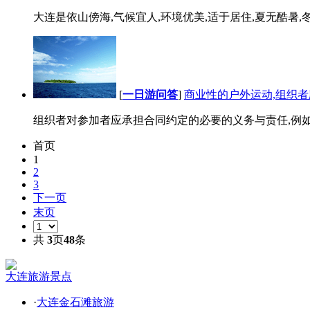
大连是依山傍海,气候宜人,环境优美,适于居住,夏无酷暑,冬无
[
一日游问答
]
商业性的户外运动,组织者
组织者对参加者应承担合同约定的必要的义务与责任,例如保
首页
1
2
3
下一页
末页
共
3
页
48
条
大连旅游景点
·
大连金石滩旅游