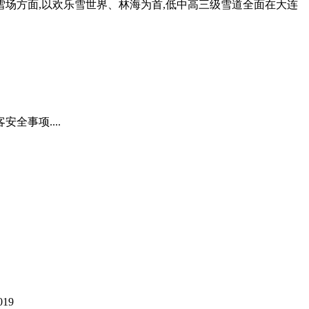
雪场方面,以欢乐雪世界、林海为首,低中高三级雪道全面在大连
全事项....
019