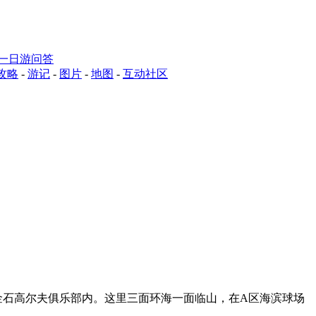
一日游问答
攻略
-
游记
-
图片
-
地图
-
互动社区
金石高尔夫俱乐部内。这里三面环海一面临山，在A区海滨球场