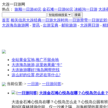
大连一日游网
热点：
旅顺一日游40元
金石滩一日游60元
冰峪沟一日游
大连
搜索
首页
相关信息
大连经典一日游
大连时尚一日游
滑雪一日游
近郊
大连海岛旅游网
-
资讯
-
出游宝典
-
邮轮旅游
-
大连两日游
-
精
全站黄金宝地,推广不留余地
大连海岛旅游,这里效果最"牛"
大连旅游哪好?海岛网帮您找
这么好的位置,您还在等什么?
当前位置:
>
一日游
>
一日游问答
>
[
一日游问答
]
大连金石滩心悦岛在哪？心悦岛怎么走
大连金石滩心悦岛在哪？心悦岛怎么走？心悦岛公园有班
和B区森林球场中间，仅一沙滩之隔，与海相望的草原中开出