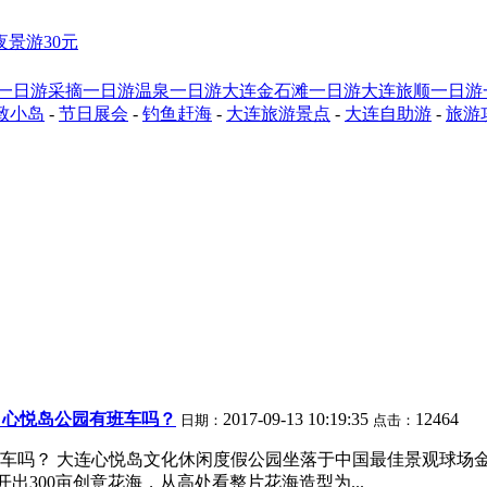
夜景游30元
一日游
采摘一日游
温泉一日游
大连金石滩一日游
大连旅顺一日游
致小岛
-
节日展会
-
钓鱼赶海
-
大连旅游景点
-
大连自助游
-
旅游
？心悦岛公园有班车吗？
2017-09-13 10:19:35
12464
日期：
点击：
车吗？ 大连心悦岛文化休闲度假公园坐落于中国最佳景观球场
300亩创意花海，从高处看整片花海造型为...