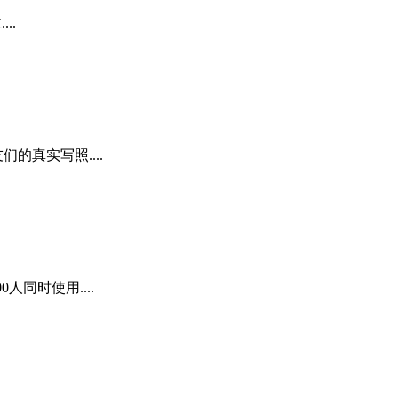
..
的真实写照....
同时使用....