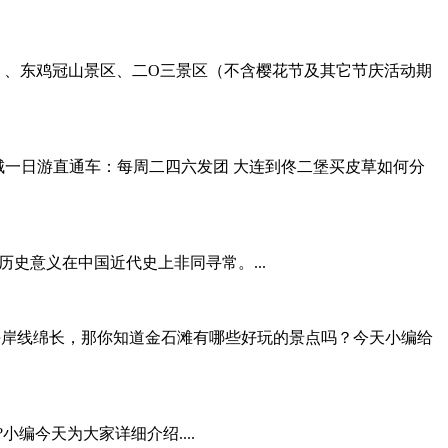
）、东鸡冠山景区、二O三景区（不含樱花节及其它节庆活动期
二堡皮草城一日游直通车：每周二四六发团 大连到佟二堡买皮草如何分
史意义在中国近代史上非同寻常。...
宜人，海岸线绵长，那你知道金石滩有哪些好玩的景点吗？今天小编给
编今天为大家详细介绍....