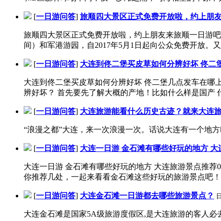
[
一日游问答
]
旅顺四大景区正式免费开放啦，约上朋
旅顺四大景区正式免费开放啦，约上朋友来旅顺一日游吧
间）和军港游园，自2017年5月1日起向公众免费开放。又
[
一日游问答
]
大连到佟二堡买皮草如何分辨好坏 佟二
大连到佟二堡买皮草如何分辨好坏 佟二堡几点发车在哪上车 佟
辨好坏？ 首先要先了解大概的产地！比如什么样是国产 什么
[
一日游问答
]
大连旅游能看什么历史古迹？就来大连
“浪漫之都”大连，来一次浪漫一次。话说大连有一个地方
[
一日游问答
]
大连一日游 金石滩有哪些好玩的地方 
大连一日游 金石滩有哪些好玩的地方 大连旅游景点推荐0
你推荐几处，一起来看看金石滩这些好玩的旅游景点吧！..
[
一日游问答
]
大连金石滩一日游都去哪些旅游景点？
大连金石滩是国家5A级旅游度假区,是大连旅游的客人必去