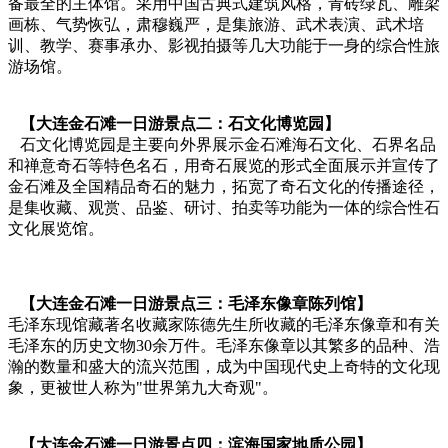
备最全的主体馆。采用中国古典式建筑风格，青砖绿瓦、雕梁
画栋、气势恢弘，肃穆巍严，是集旅游、武术表演、武术培
训、教学、赛事承办、影视拍摄等几大功能于一身的综合性旅
游场馆。
【大连金石滩一日游景点二：石文化博览园】
石文化博览园是主要向外界展示金石滩海石文化、石界名品
和禅意奇石等特色名石，用奇石展览的形式全面展示并宣传了
金石滩及全国精品奇石的魅力，拓宽了奇石文化的传播途径，
是集收藏、观赏、品鉴、研讨、拍卖等功能为一体的综合性石
文化展览馆。
【大连金石滩一日游景点三：毛泽东像章陈列馆】
毛泽东现馆藏著名收藏家陈德先生所收藏的毛泽东像章和有关
毛泽东的历史文物30余万件。毛泽东像章以其繁多的品种、浩
瀚的数量和盛大的流兴范围，成为中国现代史上奇特的文化现
象，更被世人称为"世界第九大奇观"。
【大连金石滩一日游景点四；滨海国家地质公园】