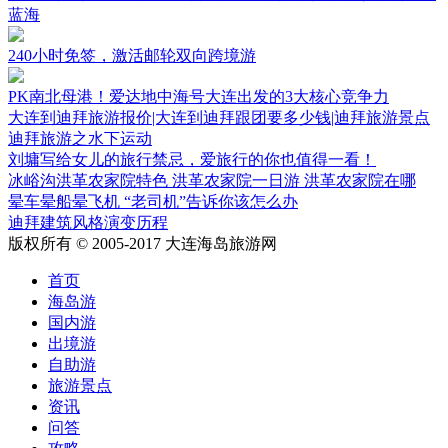
蓝海
240小时免签，激活邮轮双向跨境游
PK南北母港！爱达地中海号大连出发的3大核心竞争力
大连到迪拜旅游报价|大连到迪拜跟团要多少钱|迪拜旅游景点
迪拜旅游之水下运动
刘墉写给女儿的旅行禁忌，爱旅行的你也值得一看！
冰峪沟洪革农家院特色 洪革农家院一日游 洪革农家院在哪
晕车晕船晕飞机 “老司机”告诉你该怎么办
迪拜建筑风格演变历程
版权所有 © 2005-2017 大连海岛旅游网
首页
海岛游
国内游
出境游
自助游
旅游景点
资讯
问答