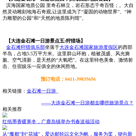
滨海国家地质公园 里奇石林立，岩石形态千奇百怪；。大自
然灵动雕刻地海石奇观,让这里成为了“凝固的动物世界”、“神
力雕塑的公园”和“天然的地质陈列馆”。
【大连金石滩一日游景点五:狩猎场】
金石滩狩猎俱乐部
坐落于
大连金石滩国家旅游度假区
的西部
半岛，占地5.5万平方米。这里群山环抱，植被茂盛、风光旖
旎、空气清新，是天然的“大氧吧”。在这里特色美食、激情射
击、住宿娱乐一应俱全的休闲胜地。
预订电话：0411-39835656
相关链接：
金石滩一日游
——大连金石滩一日游都去哪些旅游景点？
相关推荐
红纸墨香暖寒冬，广鹿岛镇举办书春送福活动
从“魔都”到“花城”，爱达邮轮以文化为帆，服务为桨，驶向新