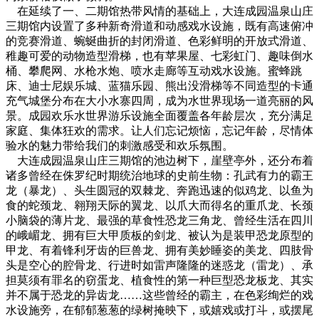
在延续了一、二期馆热带风情的基础上，
大连成园温泉山庄
三期馆内设置了多种新奇滑道和动感戏水设施，既有高速俯冲
的竞赛滑道、蜿蜒曲折的封闭滑道、色彩鲜明的开放式滑道、
稚趣可爱的动物造型滑梯，也有苹果屋、七彩虹门、趣味倒水
桶、攀爬网、水枪水炮、喷水走廊等互动戏水设施。蜜蜂跳
床、迪士尼娱乐城、蓝猫乐园、熊出没滑梯等不同造型的卡通
充气城堡分布在大小水寨四周，成为水世界现场一道亮丽的风
景。成园欢乐水世界游乐设施全面覆盖各年龄层次，充分满足
家庭、集体狂欢的需求。让人们忘记烦恼，忘记年龄，尽情体
验水的魅力带给我们的刺激感受和欢乐氛围。
大连成园温泉山庄
三期馆的池边树下，崖壁亭外，还分布着
诸多曾经在侏罗纪时期统治地球的史前生物：孔武有力的霸王
龙（暴龙）、头生圆冠的双棘龙、奔跑迅速的似鸡龙、以鱼为
食的蛇颈龙、翱翔天际的翼龙、以爪大而得名的重爪龙、长颈
小脑袋的薄片龙、最强的草食性恐龙三角龙、曾经生活在四川
的峨嵋龙、拥有巨大甲质板的剑龙、被认为是装甲恐龙原型的
甲龙、有着锋利牙齿的巨兽龙、拥有美妙睡姿的美龙、四肢骨
头是空心的腔骨龙、行进时如雷声隆隆的迷惑龙（雷龙）、承
担莫须有罪名的窃蛋龙、植食性的第一种巨型恐龙板龙、其实
并不属于恐龙的异齿龙……这些曾经的霸主，在色彩绚烂的戏
水设施旁，在郁郁葱葱的绿树掩映下，或嬉戏或打斗，或摆尾