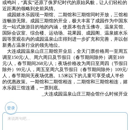
或鸣叫，“真实”还原了侏罗纪时代的原始风貌，让人们轻松的
近距离的领略到史前风情。
成园嬉水乐园现一期馆、二期馆和三期馆同时开放，三馆相
连畅游无限。成园三期馆的开业，极大丰富了成园作为中国东
北一站式旅游目的地的内涵，使原本包含玉佛寺、温泉宾馆、
国际会议室、综合楼、运动场、花果园、成园阁、温泉嬉水乐
园等景观在内的成园温泉山庄得到进一步扩充和完善，并以创
新勇占温泉行业的领先地位。
大连成园温泉山庄
三期馆开业后，全天门票价格周一至周五
调至150元/人、周六周日及节假日（春节期间除外）调至169
元/人，春节期间268元/人；夜场价格改为周日至周四（节假日
除外）99元/人，周五至周六及节假日（春节期间除外）109元/
人，春节期间无夜场优惠。1.5米以下的儿童可享受成人半价
的优惠政策。一期馆和二期馆相连，二期馆和三期馆相连，嬉
水乐园三馆连通，一票到底。
_大连成园温泉山庄三期会馆什么时候开业
登录