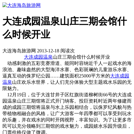
大连成园温泉山庄三期会馆什
么时候开业
大连海岛旅游网 2013-12-18 阅读
次
大连成园
温泉
山庄三期会馆什么时候开业
动感刺激的五彩竞赛滑道、能同时容纳近千人一起戏水的海
浪池、趣味盎然的大型海洋水寨、色彩斑斓的儿童游乐水寨、
逼真互动的侏罗纪公园……建筑面积25000平方米的
大连成园
温泉
山庄
欢乐水世界，让人们充分体验大型主题戏水乐园的无
限魅力。
12月19日，位于大连甘井子区红旗街道柳树街66号的
大连成
园温泉山庄
三期馆将正式开门纳客。投巨资耗时近两年修建而
成的成园三期馆将温泉与水上乐园相结合，以侏罗纪风貌与热
带植物相融合的风格，让广大游客一年四季都可以享受到玩水
的乐趣，并在戏水的同时开阔视野，丰富知识。为了让更多市
民可以充分领略到三期馆的戏水魅力，成园嬉水乐园升级后，
门票价格仅做了微调。