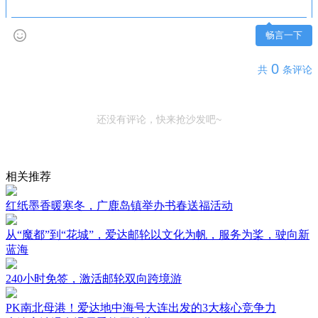
畅言一下
0
共
条评论
还没有评论，快来抢沙发吧~
相关推荐
红纸墨香暖寒冬，广鹿岛镇举办书春送福活动
从“魔都”到“花城”，爱达邮轮以文化为帆，服务为桨，驶向新
蓝海
240小时免签，激活邮轮双向跨境游
PK南北母港！爱达地中海号大连出发的3大核心竞争力