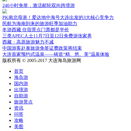
240小时免签，激活邮轮双向跨境游
PK南北母港！爱达地中海号大连出发的3大核心竞争力
民航为海南到来的旅游旺季加油助力
冬游西藏 住宿景点门票都是半价
三类APEC人士11月7日至12日免费游张家界
西藏：高原旅游魅力不减
中国游客赴泰旅游免签证费政策将结束
大连首家预约式温泉——铸造“精、悠、美”温泉体验
版权所有 © 2005-2017 大连海岛旅游网
首页
海岛游
国内游
出境游
自助游
旅游景点
资讯
问答
攻略
美图