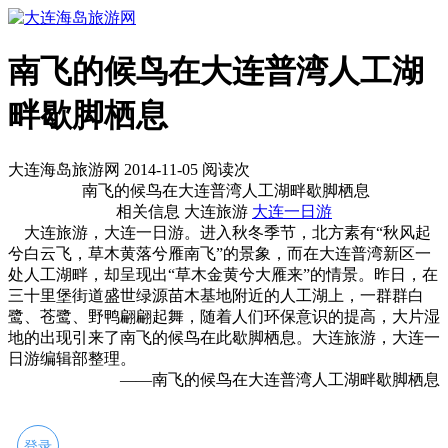
南飞的候鸟在大连普湾人工湖
畔歇脚栖息
大连海岛旅游网 2014-11-05 阅读
次
南飞的候鸟在大连普湾人工湖畔歇脚栖息
相关信息 大连旅游
大连一日游
大连旅游，大连一日游。进入秋冬季节，北方素有“秋风起
兮白云飞，草木黄落兮雁南飞”的景象，而在大连普湾新区一
处人工湖畔，却呈现出“草木金黄兮大雁来”的情景。昨日，在
三十里堡街道盛世绿源苗木基地附近的人工湖上，一群群白
鹭、苍鹭、野鸭翩翩起舞，随着人们环保意识的提高，大片湿
地的出现引来了南飞的候鸟在此歇脚栖息。大连旅游，大连一
日游编辑部整理。
——南飞的候鸟在大连普湾人工湖畔歇脚栖息
登录