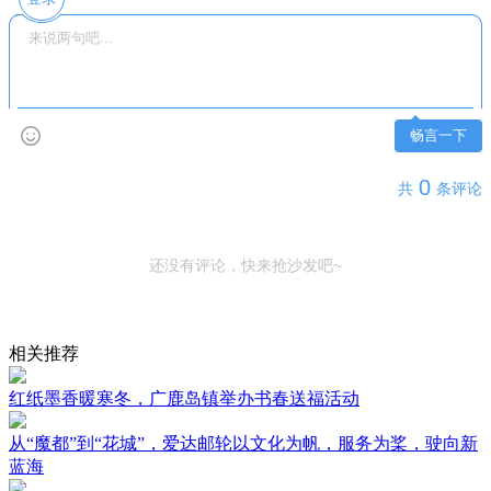
畅言一下
0
共
条评论
还没有评论，快来抢沙发吧~
相关推荐
红纸墨香暖寒冬，广鹿岛镇举办书春送福活动
从“魔都”到“花城”，爱达邮轮以文化为帆，服务为桨，驶向新
蓝海