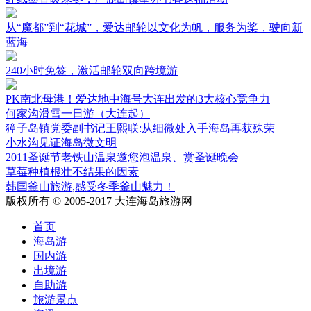
从“魔都”到“花城”，爱达邮轮以文化为帆，服务为桨，驶向新
蓝海
240小时免签，激活邮轮双向跨境游
PK南北母港！爱达地中海号大连出发的3大核心竞争力
何家沟滑雪一日游（大连起）
獐子岛镇党委副书记王熙联:从细微处入手海岛再获殊荣
小水沟见证海岛微文明
2011圣诞节老铁山温泉邀您泡温泉、赏圣诞晚会
草莓种植根壮不结果的因素
韩国釜山旅游,感受冬季釜山魅力！
版权所有 © 2005-2017 大连海岛旅游网
首页
海岛游
国内游
出境游
自助游
旅游景点