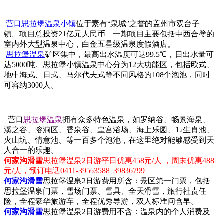
营口思拉堡温泉小镇
位于素有“泉城”之誉的盖州市双台子
镇。项目总投资21亿元人民币，一期项目主要包括中西合璧的
室内外大型温泉中心，白金五星级温泉度假酒店。
思拉堡温泉
矿区集中，最高出水温度可达99.5℃，日出水量可
达5000吨。思拉堡小镇温泉中心分为12大功能区，包括欧式、
地中海式、日式、马尔代夫式等不同风格的108个泡池，同时
可容纳3000人。
营口
思拉堡温泉
拥有众多特色温泉，如罗纳谷、畅景海泉、
溪之谷、溶洞区、香泉谷、皇宫浴场、海上乐园、12生肖池、
火山坑、情意池、等一百多个泡池，在这里绝对能够感受到天
人合一的乐趣。
何家沟滑雪
思拉堡温泉2日游平日优惠458元/人 ，周末优惠488
元/人，预订电话
0411-39563588 39836799
何家沟滑雪
思拉堡温泉2日游费用所含：景区第一门票，包括
思拉堡温泉门票，雪场门票、雪具、全天滑雪，旅行社责任
险，全程豪华旅游车，全程优秀导游，双人标准间含早。
何家沟滑雪
思拉堡温泉2日游费用不含：温泉内的个人消费及