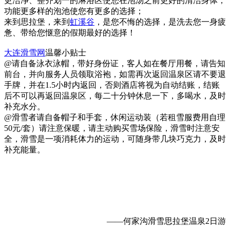
更洁净、整齐划一的淋浴区使您在泡汤之前更好的清洁身体；
功能更多样的泡池使您有更多的选择；
来到思拉堡，来到
虹溪谷
，是您不悔的选择，是洗去您一身疲
惫、带给您惬意的假期最好的选择！
大连滑雪网
温馨小贴士
@请自备泳衣泳帽，带好身份证，客人如在餐厅用餐，请告知
前台，并向服务人员领取浴袍，如需再次返回温泉区请不要退
手牌，并在1.5小时内返回，否则酒店将视为自动结账，结账
后不可以再返回温泉区，每二十分钟休息一下，多喝水，及时
补充水分。
@滑雪者请自备帽子和手套，休闲运动装（若租雪服费用自理
50元/套）请注意保暖，请主动购买雪场保险，滑雪时注意安
全，滑雪是一项消耗体力的运动，可随身带几块巧克力，及时
补充能量。
——何家沟滑雪思拉堡温泉2日游