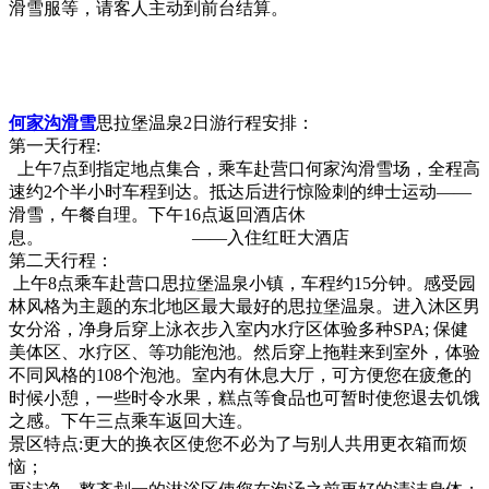
滑雪服等，请客人主动到前台结算。
何家沟滑雪
思拉堡温泉2日游行程安排：
第一天行程:
上午7点到指定地点集合，乘车赴营口何家沟滑雪场，全程高
速约2个半小时车程到达。抵达后进行惊险刺的绅士运动——
滑雪，午餐自理。下午16点返回酒店休
息。 ——入住红旺大酒店
第二天行程：
上午8点乘车赴营口思拉堡温泉小镇，车程约15分钟。感受园
林风格为主题的东北地区最大最好的思拉堡温泉。进入沐区男
女分浴，净身后穿上泳衣步入室内水疗区体验多种SPA; 保健
美体区、水疗区、等功能泡池。然后穿上拖鞋来到室外，体验
不同风格的108个泡池。室内有休息大厅，可方便您在疲惫的
时候小憩，一些时令水果，糕点等食品也可暂时使您退去饥饿
之感。下午三点乘车返回大连。
景区特点:更大的换衣区使您不必为了与别人共用更衣箱而烦
恼；