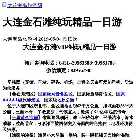
大连金石滩纯玩精品一日游
大连海岛旅游网 2019-06-04 阅读
次
大连金石滩VIP纯玩精品一日游
预订咨询电话：0411--39563588··39563788
微信预定：s39567988
早接团（宾馆、车站、码头、机场）全程全天由可爱的司机、导游
为您服务！
【
金石滩景区】
国家级风景名胜区
、国家级旅游度假区、
国家
AAAAA级旅游景区
、国家级
地质公园
！
位于大连市区东北部，全区陆地面积62平方公里；海域面积58平方
公里，三面环海，冬暖夏凉，气候宜人，凝聚了3-9亿年地质传奇！
【
十里黄金海岸
】
这里避风朝阳，滩上细砂匀布，平缓洁净，海水
清澈，波高适宜，弓形滩面被两侧突入海面的岬角抱住，地理环境得
天独厚。
【渔家的映像】渔民小木船海上垂钓、喂一喂那铺天盖地的海鸥、