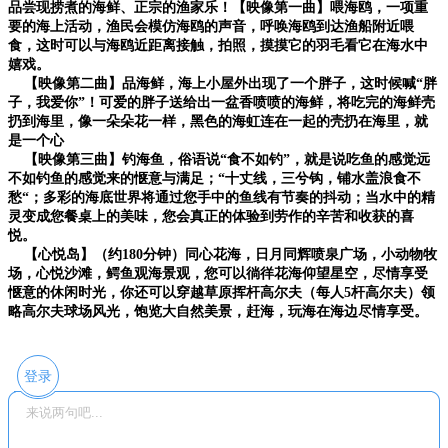
品尝现捞煮的海鲜、正宗的渔家乐！
【映像第一曲】喂海鸥，
一项重
要的海上活动，渔民会模仿海鸥的声音，呼唤海鸥到达渔船附近喂
食，这时可以与海鸥近距离接触，拍照，摸摸它的羽毛看它在海水中
嬉戏。
【映像第二曲】
品海鲜，
海上小屋外出现了一个胖子，这时候喊“胖
子，我爱你”！可爱的胖子送给出一盆香喷喷的海鲜，将吃完的海鲜壳
扔到海里，像一朵朵花一样，黑色的海虹连在一起的壳扔在海里，就
是一个心
【映像第三曲】钓海鱼
，俗语说“食不如钓”，就是说吃鱼的感觉远
不如钓鱼的感觉来的惬意与满足；“十丈线，三兮钩，铺水盖浪食不
愁“；多彩的海底世界将通过您手中的鱼线有节奏的抖动；当水中的精
灵变成您餐桌上的美味，您会真正的体验到劳作的辛苦和收获的喜
悦。
【心悦岛】
（约180分钟）同心花海，日月同辉喷泉广场，小动物牧
场，心悦沙滩，鳄鱼观海景观，您可以徜徉花海仰望星空，尽情享受
惬意的休闲时光，你还可以穿越草原挥杆高尔夫
（每人5杆高尔夫）
领
略高尔夫球场风光，饱览大自然美景，赶海，玩海在海边尽情享受。
登录