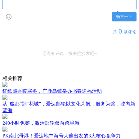
畅言一下
0
共
条评论
还没有评论，快来抢沙发吧~
相关推荐
红纸墨香暖寒冬，广鹿岛镇举办书春送福活动
从“魔都”到“花城”，爱达邮轮以文化为帆，服务为桨，驶向新
蓝海
240小时免签，激活邮轮双向跨境游
PK南北母港！爱达地中海号大连出发的3大核心竞争力