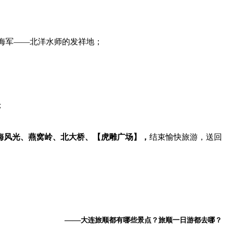
支海军——北洋水师的发祥地；
；
海风光、燕窝岭、北大桥、【虎雕广场】，
结束愉快旅游，送回
——
大连旅顺都有哪些景点？旅顺一日游都去哪？