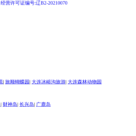
可证编号:辽B2-20210070
流
|
旅顺蝴蝶园
|
大连冰峪沟旅游
|
大连森林动物园
岛
|
财神岛
|
长兴岛
|
广鹿岛