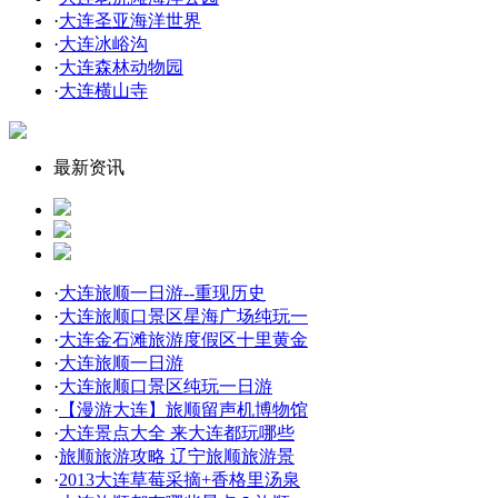
·
大连圣亚海洋世界
·
大连冰峪沟
·
大连森林动物园
·
大连横山寺
最新资讯
·
大连旅顺一日游--重现历史
·
大连旅顺口景区星海广场纯玩一
·
大连金石滩旅游度假区十里黄金
·
大连旅顺一日游
·
大连旅顺口景区纯玩一日游
·
【漫游大连】旅顺留声机博物馆
·
大连景点大全 来大连都玩哪些
·
旅顺旅游攻略 辽宁旅顺旅游景
·
2013大连草莓采摘+香格里汤泉