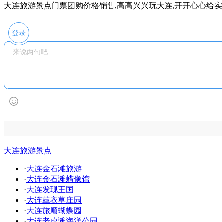
大连旅游景点门票团购价格销售,高高兴兴玩大连,开开心心给
登录
大连旅游景点
·
大连金石滩旅游
·
大连金石滩蜡像馆
·
大连发现王国
·
大连薰衣草庄园
·
大连旅顺蝴蝶园
·
大连老虎滩海洋公园