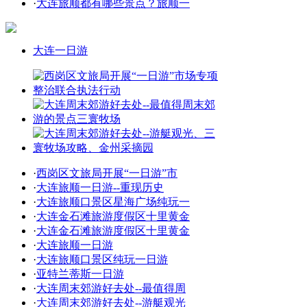
·
大连旅顺都有哪些景点？旅顺一
大连一日游
·
西岗区文旅局开展“一日游”市
·
大连旅顺一日游--重现历史
·
大连旅顺口景区星海广场纯玩一
·
大连金石滩旅游度假区十里黄金
·
大连金石滩旅游度假区十里黄金
·
大连旅顺一日游
·
大连旅顺口景区纯玩一日游
·
亚特兰蒂斯一日游
·
大连周末郊游好去处--最值得周
·
大连周末郊游好去处--游艇观光