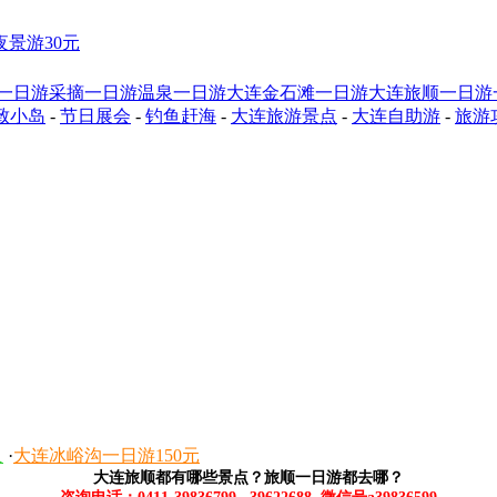
夜景游30元
一日游
采摘一日游
温泉一日游
大连金石滩一日游
大连旅顺一日游
致小岛
-
节日展会
-
钓鱼赶海
-
大连旅游景点
-
大连自助游
-
旅游
人
·
大连冰峪沟一日游150元
大连旅顺都有哪些景点？旅顺一日游都去哪？