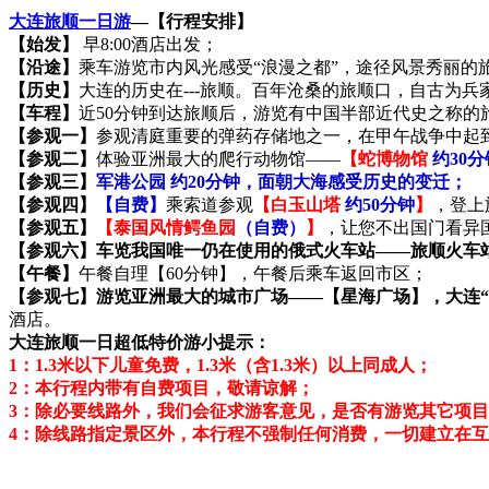
大连旅顺一日游
—【行程安排】
【始发】
早8:00酒店出发；
【沿途】
乘车游览市内风光感受“浪漫之都”，途径风景秀丽的
【历史】
大连的历史在---旅顺。百年沧桑的旅顺口，自古为
【车程】
近50分钟到达旅顺后，游览有中国半部近代史之称的
【参观一】
参观清庭重要的弹药存储地之一，在甲午战争中起
【参观二】
体验亚洲最大的爬行动物馆——
【蛇博物馆
约30分
【参观三】
军港公园 约20分钟，面朝大海感受历史的变迁；
【参观四】
【自费】
乘索道参观
【白玉山塔
约50分钟
】
，登上
【参观五】
【泰国风情鳄鱼园
（自费）
】
，让您不出国门看异
【参观六】车览我国唯一仍在使用的俄式火车站——旅顺火车
【午餐】
午餐自理【60分钟】，午餐后乘车返回市区；
【参观七】游览亚洲最大的城市广场——【星海广场】，大连
酒店。
大连旅顺一日超低特价游小提示：
1：1.3米以下儿童免费，1.3米（含1.3米）以上同成人；
2：本行程内带有自费项目，敬请谅解；
3：除必要线路外，我们会征求游客意见，是否有游览其它项
4：除线路指定景区外，本行程不强制任何消费，一切建立在