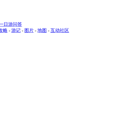
一日游问答
攻略
-
游记
-
图片
-
地图
-
互动社区