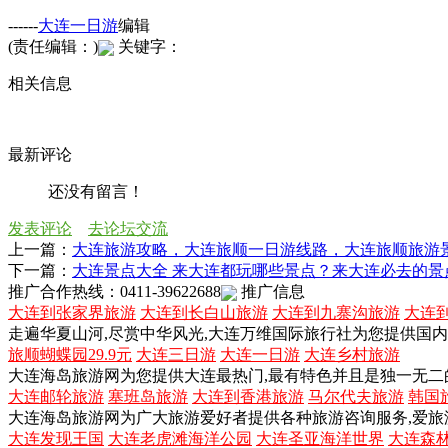
------
大连一日游
编辑
(责任编辑：)
关键字：
相关信息
最新评论
还没有留言！
发表评论
去论坛交流
上一篇：
大连旅游攻略，大连旅顺一日游线路，大连旅顺旅游
下一篇：
大连景点大全 来大连都玩哪些景点？来大连必去的景
推广合作热线：0411-39622688
推广信息
大连到张家界旅游
大连到长白山旅游
大连到九寨沟旅游
大连
走遍华夏山河,尽赏中华风光,大连万维国际旅行社为您提供国
旅顺蝴蝶园29.9元
大连三日游
大连一日游
大连乡村旅游
大连海岛旅游网为您提供大连最热门,最有特色并且是独一无二
大连邮轮旅游
塞班岛旅游
大连到香港旅游
马尔代夫旅游
韩国
大连海岛旅游网为广大旅游爱好者提供各种旅游咨询服务,爱旅
大连发现王国
大连老虎滩海洋公园
大连圣亚海洋世界
大连森