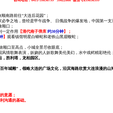
咨询电话：0411-39836799 39622688 微信号a39836599
旅顺南路前往“大连后花园”；
兵家必争之地，曾经是甲午战争、 日俄战争的爆发地，中国第一
旅顺口；
到一定作用
【清代南子弹库
约30分钟
】；
钟
】
观看镇馆明星白蟒蛇和老铁山黑眉蝮蛇；
旅顺口至高点，小城全景尽收眼底；
国风情歌舞表演，妖娆的人妖歌舞美伦美幻，水中戏鳄精彩绝伦
站，胜利塔，龙柏园区。
“百年城雕”，领略大连的广场文化，沿滨海路欣赏大连浪漫的山
目的意愿；
互利沟通的基础。