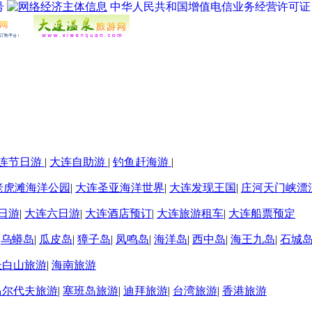
号
中华人民共和国增值电信业务经营许可证 经营许
连节日游
|
大连自助游
|
钓鱼赶海游
|
老虎滩海洋公园
|
大连圣亚海洋世界
|
大连发现王国
|
庄河天门峡漂
日游
|
大连六日游
|
大连酒店预订
|
大连旅游租车
|
大连船票预定
|
乌蟒岛
|
瓜皮岛
|
獐子岛
|
凤鸣岛
|
海洋岛
|
西中岛
|
海王九岛
|
石城
长白山旅游
|
海南旅游
马尔代夫旅游
|
塞班岛旅游
|
迪拜旅游
|
台湾旅游
|
香港旅游