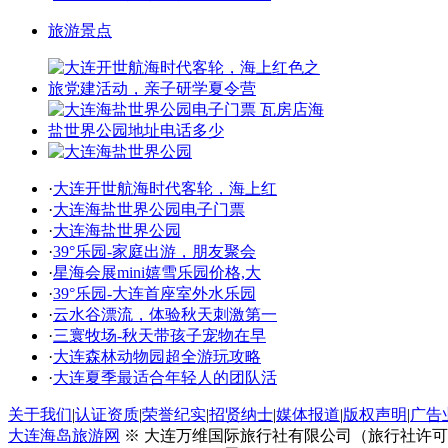
旅游景点
·
大连开世航海时代客轮，海上红
·
大连海盐世界公园电子门票
·
大连海盐世界公园
·
39°乐园-家庭出游，朋友聚会
·
星海会展mini嬉雪乐园价格,大
·
39°乐园-大连首座室外水乐园
·
云水谷漂流，体验秋天刺激第一
·
三寰牧场-秋天带孩子宠物在早
·
大连森林动物园超全游玩攻略
·
大连夏季最适合年轻人的团队活
关于我们
|
认证资质
|
荣誉纪实
|
招贤纳士
|
媒体报道
|
版权声明
|
广告
大连海岛旅游网
※ 大连万维国际旅行社有限公司（旅行社许可证号：