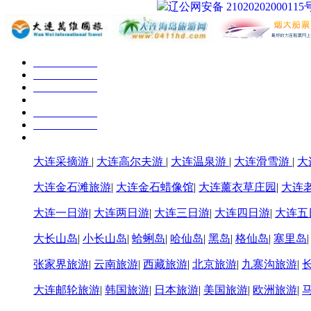
辽公网安备 21020202000115
大连采摘游
|
大连高尔夫游
|
大连温泉游
|
大连滑雪游
|
大
大连金石滩旅游
|
大连金石蜡像馆
|
大连薰衣草庄园
|
大连
大连一日游
|
大连两日游
|
大连三日游
|
大连四日游
|
大连五
大长山岛
|
小长山岛
|
蛤蜊岛
|
哈仙岛
|
黑岛
|
格仙岛
|
塞里岛
张家界旅游
|
云南旅游
|
西藏旅游
|
北京旅游
|
九寨沟旅游
|
大连邮轮旅游
|
韩国旅游
|
日本旅游
|
美国旅游
|
欧洲旅游
|