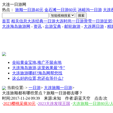
大连一日游网
热点：
旅顺一日游40元
金石滩一日游60元
冰峪沟一日游
大连
搜索
首页
相关信息
大连经典一日游
大连时尚一日游
滑雪一日游
近郊
大连海岛旅游网
-
资讯
-
出游宝典
-
邮轮旅游
-
大连两日游
-
精
全站黄金宝地,推广不留余地
大连海岛旅游,这里效果最"牛"
大连旅游哪好?海岛网帮您找
这么好的位置,您还在等什么?
当前位置:
>
一日游
>
大连旅顺一日游
>
大连旅顺都有哪些景点？旅顺一日游都去哪？
时间:2017-11-24 09:39 来源:未知 作者:蔚蓝天空 点击:
次
·
2023樱桃采摘30元
·
2023大连发现王国
·
大连旅顺一日游80元/