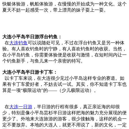
快艇体验游，帆船体验游，在慢慢的开始成为一种文化。这个
夏天不妨一起感受一次，带上漂亮的妹子耍上一耍。
大连小平岛半日游浮台钓鱼：
在
大连钓鱼
可以说随处可见，不过在浮台钓鱼又是另一种体
验。有人喜欢钓鱼时的宁静，有人喜欢钓鱼时的收获。当然，
在小平岛钓鱼，你需要体验便是收获与激情，在短时间内让一
个钓鱼新手，与鱼儿来一个亲密的特写。
大连小平岛半日游卡丁车：
以卡丁车来说，在大连很少见过小平岛这样专业的赛道。如
果有卡丁车爱好者，不妨去试一试。其实，你不知道卡丁车也
算是一项“极限运动”的——（少儿极限运动）。
在
大连一日游
，半日游的行程有很多，真正亲近海的却很
少，特别是像小平岛芸杉半日游这样把海的魅力充分展现的便
更少了。外地来大连旅游的游客，很少接触海，这样的机会一
定不要放弃。本地的大连人，就更不用说了，新的文化，一定