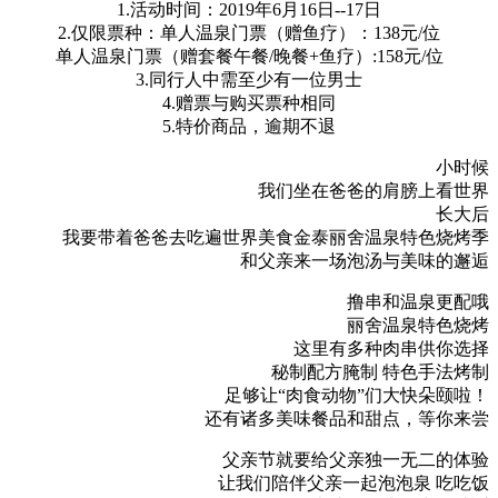
1.活动时间：2019年6月16日--17日
2.仅限票种：单人温泉门票（赠鱼疗）：138元/位
单人温泉门票（赠套餐午餐/晚餐+鱼疗）:158元/位
3.同行人中需至少有一位男士
4.赠票与购买票种相同
5.特价商品，逾期不退
小时候
我们坐在爸爸的肩膀上看世界
长大后
我要带着爸爸去吃遍世界美食金泰丽舍温泉特色烧烤季
和父亲来一场泡汤与美味的邂逅
撸串和温泉更配哦
丽舍温泉特色烧烤
这里有多种肉串供你选择
秘制配方腌制 特色手法烤制
足够让“肉食动物”们大快朵颐啦！
还有诸多美味餐品和甜点，等你来尝
父亲节就要给父亲独一无二的体验
让我们陪伴父亲一起泡泡泉 吃吃饭