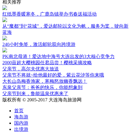
相关推荐
红纸墨香暖寒冬，广鹿岛镇举办书春送福活动
从“魔都”到“花城”，爱达邮轮以文化为帆，服务为桨，驶向新
蓝海
240小时免签，激活邮轮双向跨境游
PK南北母港！爱达地中海号大连出发的3大核心竞争力
2000亩超大樱桃园任君品尝！樱桃采摘攻略
父亲节，高尔夫优惠大放送
父亲节不将就~给他最好的爱，紫云花汐等你来哦
大长山岛梅香渔家，寒梅怒放幽香飘远！
东泉父亲节：爸爸的快乐，你能想象到
父亲节到来，鲁能温泉优惠来了
版权所有 © 2005-2017 大连海岛旅游网
首页
海岛游
国内游
出境游