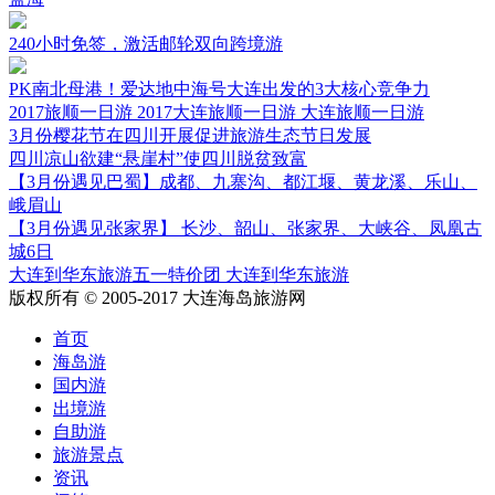
240小时免签，激活邮轮双向跨境游
PK南北母港！爱达地中海号大连出发的3大核心竞争力
2017旅顺一日游 2017大连旅顺一日游 大连旅顺一日游
3月份樱花节在四川开展促进旅游生态节日发展
四川凉山欲建“悬崖村”使四川脱贫致富
【3月份遇见巴蜀】成都、九寨沟、都江堰、黄龙溪、乐山、
峨眉山
【3月份遇见张家界】 长沙、韶山、张家界、大峡谷、凤凰古
城6日
大连到华东旅游五一特价团 大连到华东旅游
版权所有 © 2005-2017 大连海岛旅游网
首页
海岛游
国内游
出境游
自助游
旅游景点
资讯