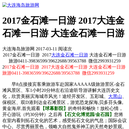
2017金石滩一日游 2017大连金
石滩一日游 大连金石滩一日游
大连海岛旅游网 2017-03-11 阅读
次
2017金石滩一日游 2017
大连金石滩一日游
大连金石滩一日游
旅游0411-39836599/39622688/39563788 微信2993931259
2
017金石滩一日游 2017大连金石滩一日游 大连金石滩一日游
旅游0411-39836599/39622688/39563788 微信2993931259
早8点接接宾客乘旅游车赴国家AAAAA级旅游景区-金石
滩风景区、车1小时20分钟左右沿途听导游讲解大连历史文
化，欣赏美丽滨海城市风光！途经开发区、五彩城、
大黑山
、
保税区、双D港到达金石滩景区，游览恐龙探海,贝多芬头像,
黄金海岸,首先观看
【球幕影院】
的奇特和畅快！放松心情，
开心游玩（约30分钟）之后再
【石文化博览园/金石园】
您将
在室内看到拓石文化的艺术，感受拓石文化的气息；国际会议
中心。尽赏秀丽景色，领略大自然鬼斧神工的天然奇妙景观。