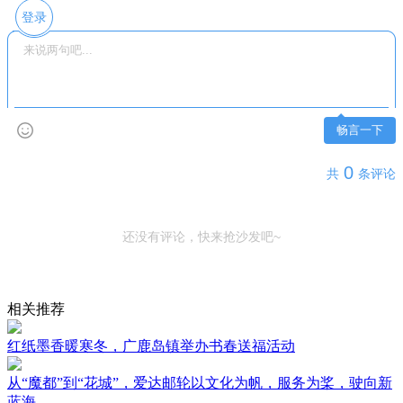
登录
畅言一下
0
共
条评论
还没有评论，快来抢沙发吧~
相关推荐
红纸墨香暖寒冬，广鹿岛镇举办书春送福活动
从“魔都”到“花城”，爱达邮轮以文化为帆，服务为桨，驶向新
蓝海