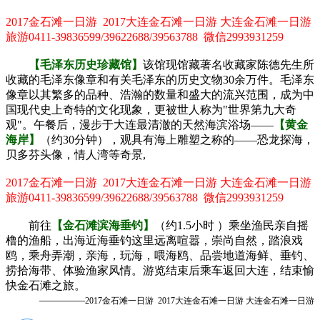
2017金石滩一日游 2017大连金石滩一日游 大连金石滩一日游
旅游0411-39836599/39622688/39563788 微信2993931259
【毛泽东历史珍藏馆】
该馆现馆藏著名收藏家陈德先生所
收藏的毛泽东像章和有关毛泽东的历史文物30余万件。毛泽东
像章以其繁多的品种、浩瀚的数量和盛大的流兴范围，成为中
国现代史上奇特的文化现象，更被世人称为"世界第九大奇
观"。午餐后，漫步于大连最清澈的天然海滨浴场——
【黄金
海岸】
（约30分钟），观具有海上雕塑之称的——恐龙探海，
贝多芬头像，情人湾等奇景,
2017金石滩一日游 2017大连金石滩一日游 大连金石滩一日游
旅游0411-39836599/39622688/39563788 微信2993931259
前往
【金石滩滨海垂钓】
（约1.5小时 ）乘坐渔民亲自摇
橹的渔船，出海近海垂钓这里远离喧嚣，崇尚自然，踏浪戏
鸥，乘舟弄潮，亲海，玩海，喂海鸥、品尝地道海鲜、垂钓、
捞拾海带、体验渔家风情。游览结束后乘车返回大连，结束愉
快金石滩之旅。
————
2017金石滩一日游 2017大连金石滩一日游 大连金石滩一日游