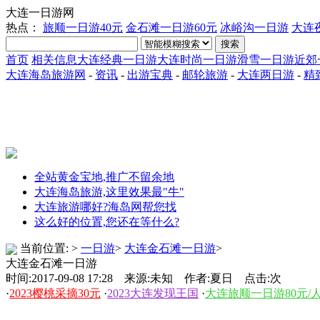
大连一日游网
热点：
旅顺一日游40元
金石滩一日游60元
冰峪沟一日游
大连
搜索
首页
相关信息
大连经典一日游
大连时尚一日游
滑雪一日游
近郊
大连海岛旅游网
-
资讯
-
出游宝典
-
邮轮旅游
-
大连两日游
-
精
全站黄金宝地,推广不留余地
大连海岛旅游,这里效果最"牛"
大连旅游哪好?海岛网帮您找
这么好的位置,您还在等什么?
当前位置:
>
一日游
>
大连金石滩一日游
>
大连金石滩一日游
时间:2017-09-08 17:28 来源:未知 作者:夏日 点击:
次
·
2023樱桃采摘30元
·
2023大连发现王国
·
大连旅顺一日游80元/