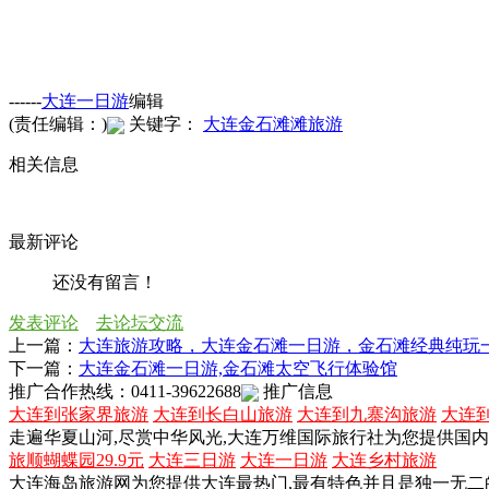
------
大连一日游
编辑
(责任编辑：)
关键字：
大连金石滩滩旅游
相关信息
最新评论
还没有留言！
发表评论
去论坛交流
上一篇：
大连旅游攻略，大连金石滩一日游，金石滩经典纯玩
下一篇：
大连金石滩一日游,金石滩太空飞行体验馆
推广合作热线：0411-39622688
推广信息
大连到张家界旅游
大连到长白山旅游
大连到九寨沟旅游
大连
走遍华夏山河,尽赏中华风光,大连万维国际旅行社为您提供国
旅顺蝴蝶园29.9元
大连三日游
大连一日游
大连乡村旅游
大连海岛旅游网为您提供大连最热门,最有特色并且是独一无二