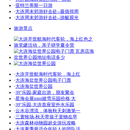
·
亚特兰蒂斯一日游
·
大连周末郊游好去处--最值得周
·
大连周末郊游好去处--游艇观光
旅游景点
·
大连开世航海时代客轮，海上红
·
大连海盐世界公园电子门票
·
大连海盐世界公园
·
39°乐园-家庭出游，朋友聚会
·
星海会展mini嬉雪乐园价格,大
·
39°乐园-大连首座室外水乐园
·
云水谷漂流，体验秋天刺激第一
·
三寰牧场-秋天带孩子宠物在早
·
大连森林动物园超全游玩攻略
·
大连夏季最适合年轻人的团队活