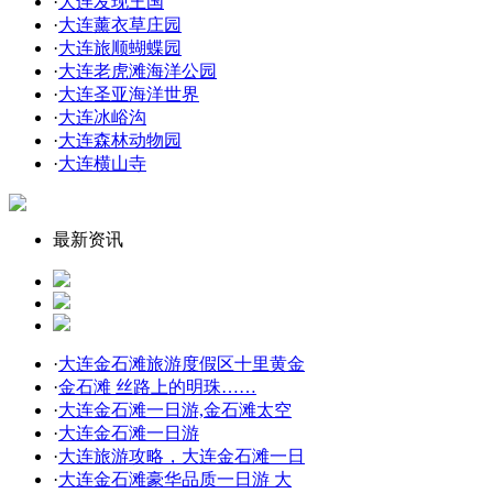
·
大连发现王国
·
大连薰衣草庄园
·
大连旅顺蝴蝶园
·
大连老虎滩海洋公园
·
大连圣亚海洋世界
·
大连冰峪沟
·
大连森林动物园
·
大连横山寺
最新资讯
·
大连金石滩旅游度假区十里黄金
·
金石滩 丝路上的明珠……
·
大连金石滩一日游,金石滩太空
·
大连金石滩一日游
·
大连旅游攻略，大连金石滩一日
·
大连金石滩豪华品质一日游 大