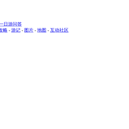
一日游问答
攻略
-
游记
-
图片
-
地图
-
互动社区