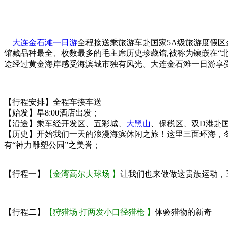
大连金石滩一日游
全程接送乘旅游车赴国家5A级旅游度假
馆藏品种最全、枚数最多的毛主席历史珍藏馆,被称为镶嵌在“
途经过黄金海岸感受海滨城市独有风光。大连金石滩一日游享
【行程安排】全程车接车送
【始发】早8:00酒店出发；
【沿途】乘车经开发区、五彩城、
大黑山
、保税区、双D港赴国
【历史】开始我们一天的浪漫海滨休闲之旅！这里三面环海，冬暖
有“神力雕塑公园”之美誉；
【行程一】
【金湾高尔夫球场 】
让我们也来做做这贵族运动，
【行程二】
【狩猎场 打两发小口径猎枪 】
体验猎物的新奇