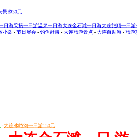
夜景游30元
一日游
采摘一日游
温泉一日游
大连金石滩一日游
大连旅顺一日游
致小岛
-
节日展会
-
钓鱼赶海
-
大连旅游景点
-
大连自助游
-
旅游
人
·
大连冰峪沟一日游150元