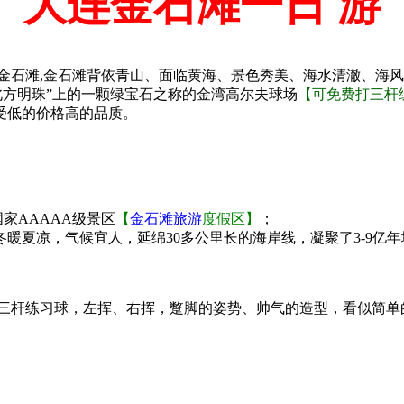
大连金石滩一日 游
区金石滩,金石滩背依青山、面临黄海、景色秀美、海水清澈、海
北方明珠”上的一颗绿宝石之称的金湾高尔夫球场
【可免费打三杆
受低的价格高的品质。
家AAAAA级景区
【
金石滩旅游
度假区】
；
夏凉，气候宜人，延绵30多公里长的海岸线，凝聚了3-9亿年
三杆练习球，左挥、右挥，蹩脚的姿势、帅气的造型，看似简单