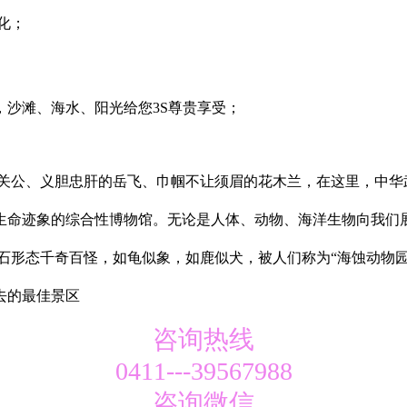
化；
，沙滩、海水、阳光给您3S尊贵享受；
关公、义胆忠肝的岳飞、巾帼不让须眉的花木兰，在这里，中华
生命迹象的综合性博物馆。无论是人体、动物、海洋生物向我们
石形态千奇百怪，如龟似象，如鹿似犬，被人们称为“海蚀动物园
去的最佳景区
咨询热线
0411---39567988
咨询微信